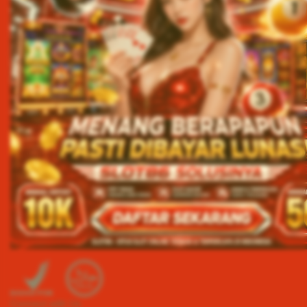
Connect with Us