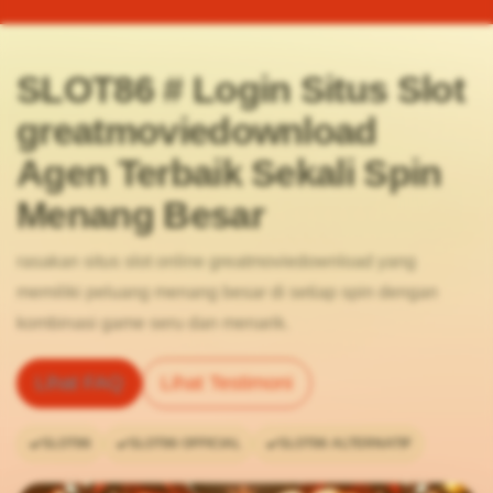
SLOT86 # Login Situs Slot
greatmoviedownload
Agen Terbaik Sekali Spin
Menang Besar
rasakan situs slot online greatmoviedownload yang
memiliki peluang menang besar di setiap spin dengan
kombinasi game seru dan menarik.
Lihat FAQ
Lihat Testimoni
SLOT86
SLOT86 OFFICIAL
SLOT86 ALTERNATIF