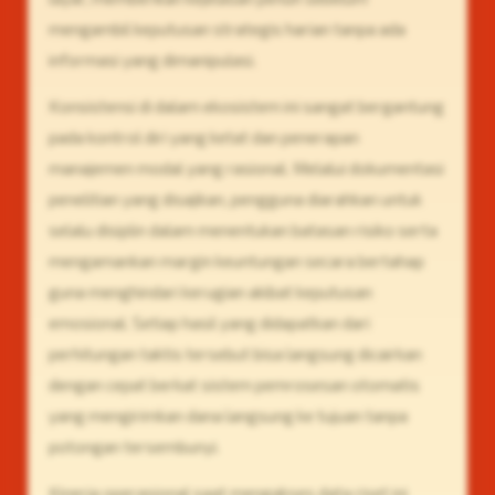
mengambil keputusan strategis harian tanpa ada
informasi yang dimanipulasi.
Konsistensi di dalam ekosistem ini sangat bergantung
pada kontrol diri yang ketat dan penerapan
manajemen modal yang rasional. Melalui dokumentasi
penelitian yang disajikan, pengguna diarahkan untuk
selalu disiplin dalam menentukan batasan risiko serta
mengamankan margin keuntungan secara bertahap
guna menghindari kerugian akibat keputusan
emosional. Setiap hasil yang didapatkan dari
perhitungan taktis tersebut bisa langsung dicairkan
dengan cepat berkat sistem pemrosesan otomatis
yang mengirimkan dana langsung ke tujuan tanpa
potongan tersembunyi.
Kinerja operasional saat mengakses data riset ini